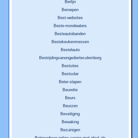
Berlijn
Beroepen
Best-websites
Beste-mondwaters
Besteautobanden
Bestekeukenmessen
Bestelauto
Bestrijdingvanongedierteculemborg
Bestsites
Bestsolar
Beter-slapen
Beurette
Beurs
Beurzen
Beveiliging
Bewaking
Bezuinigen
Betrouwbaar online casino met ideal als