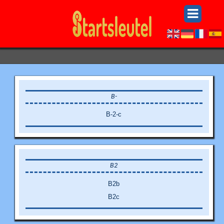
B-
B-2-c
B2
B2b
B2c